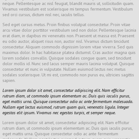
neque. Pellentesque ac nisl feugiat, blandit mauris ut, sollicitudin quam.
Vivamus vestibulum est scelerisque mi tempus fermentum. Vestibulum
sed orci cursus, dictum nisl nec, iaculis tellus.
Sed eget cursus metus. Proin finibus volutpat consectetur. Proin vitae
arcu vitae dolor porttitor vestibulum sed non dolor. Pellentesque lacinia
erat diam, in dapibus mi venenatis non. Praesent ut massa est. Praesent
eu odio auctor, aliquet risus non, auctor nisl. Vivamus dictum tincidunt
consectetur. Aliquam commodo dignissim lorem vitae viverra. Sed quis
maximus dolor. In hac habitasse platea dictumst. Cras auctor magna quis
lorem sodales convallis. Quisque sodales congue quam, sed tincidunt
dolor mollis id. Nunc sed lacus semper mauris lacinia volutpat. Quisque
consectetur et nunc in vulputate. Nullam euismod lectus nec metus
sodales scelerisque. Ut mi est, commodo non purus eu, ultricies sagittis
sapien.
Lorem ipsum dolor sit amet, consectetur adipiscing elit. Nam efficitur
rutrum diam, ut commodo ipsum elementum ac. Duis quis iaculis purus,
eget mattis urna. Quisque consectetur odio ac ante fermentum malesuada.
Nullam eget lectus euismod, rutrum quam quis, venenatis ligula. Integer
egestas elit ipsum. Vivamus nec egestas turpis, et semper neque.
Lorem ipsum dolor sit amet, consectetur adipiscing elit. Nam efficitur
rutrum diam, ut commodo ipsum elementum ac. Duis quis iaculis purus,
eget mattis urna. Quisque consectetur odio ac ante fermentum