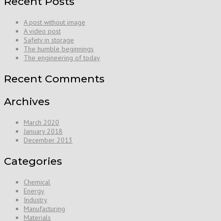
Recent Posts
A post without image
A video post
Safety in storage
The humble beginnings
The engineering of today
Recent Comments
Archives
March 2020
January 2018
December 2013
Categories
Chemical
Energy
Industry
Manufacturing
Materials