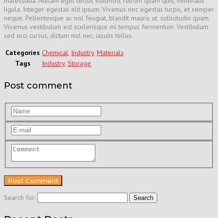
malesuada. Nullam eget lectus euismod, rutrum quam quis, venenatis
ligula. Integer egestas elit ipsum. Vivamus nec egestas turpis, et semper
neque. Pellentesque ac nisl feugiat, blandit mauris ut, sollicitudin quam.
Vivamus vestibulum est scelerisque mi tempus fermentum. Vestibulum
sed orci cursus, dictum nisl nec, iaculis tellus.
Categories
Chemical
,
Industry
,
Materials
Tags
Industry
,
Storage
Post comment
Search for: