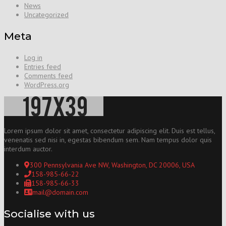
News
Uncategorized
Meta
Log in
Entries feed
Comments feed
WordPress.org
Lorem ipsum dolor sit amet, consectetur adipiscing elit. Duis est tellus,
venenatis sed nisi in, egestas bibendum sem. Nam tempus dolor quis
interdum auctor.
300 Pennsylvania Ave NW, Washington, DC 20006, USA
158-985-66-22
158-985-66-33
mail@domain.com
Socialise with us