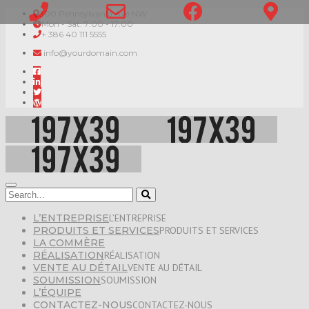
300 Pennsylvania Ave NW
Mon - Sat: 7:00 - 17:00
+ 386 40 111 5555
info@yourdomain.com
L’ENTREPRISE
L’ENTREPRISE
PRODUITS ET SERVICES
PRODUITS ET SERVICES
LA COMMÈRE
RÉALISATION
RÉALISATION
VENTE AU DÉTAIL
VENTE AU DÉTAIL
SOUMISSION
SOUMISSION
L’ÉQUIPE
CONTACTEZ-NOUS
CONTACTEZ-NOUS